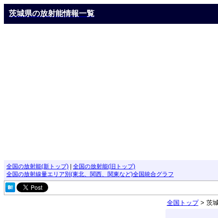
茨城県の放射能情報一覧
全国の放射能(新トップ)
|
全国の放射能(旧トップ)
全国の放射線量エリア別(東北、関西、関東など)全国統合グラフ
全国トップ
> 茨