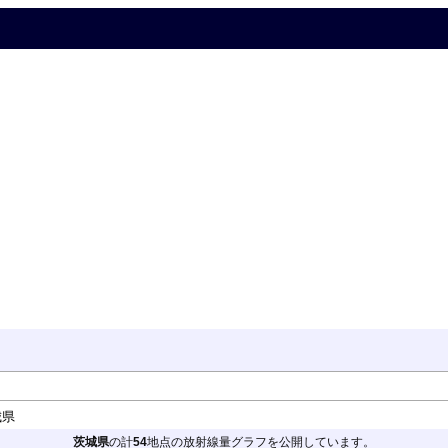
城県
茨城県
の計
54
地点の放射線量グラフを公開しています。