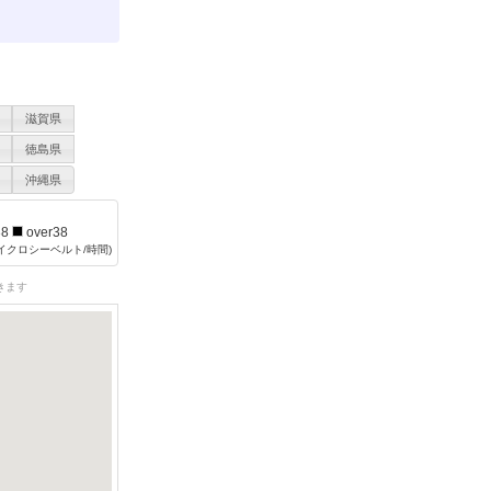
滋賀県
徳島県
沖縄県
38
over38
(マイクロシーベルト/時間)
きます