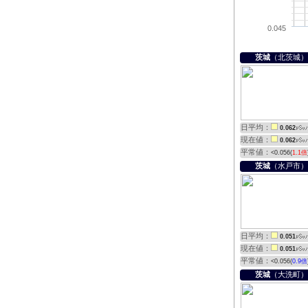
茨城
（北茨城
日平均：
0.062
現在値：
0.062
平常値：
<0.056(
1.1倍
茨城
（水戸市
日平均：
0.051
現在値：
0.051
平常値：
<0.056(
0.9倍
茨城
（大洗町