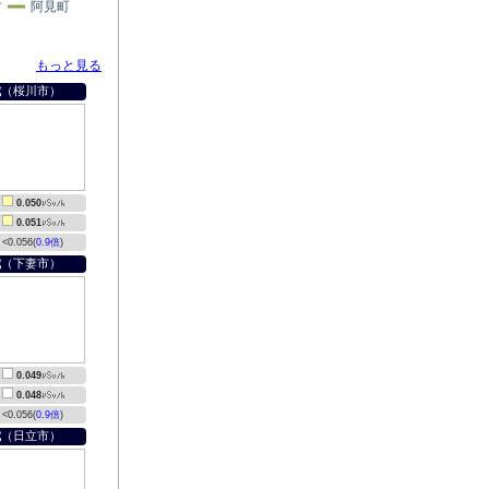
城
（桜川市）
：
0.050
：
0.051
：
<0.056(
0.9倍
)
城
（下妻市）
：
0.049
：
0.048
：
<0.056(
0.9倍
)
城
（日立市）