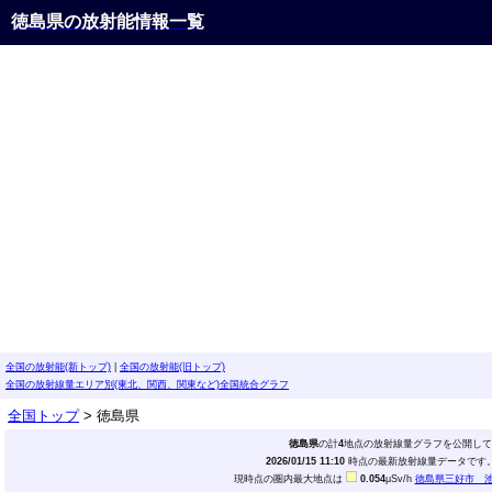
徳島県の放射能情報一覧
全国の放射能(新トップ)
|
全国の放射能(旧トップ)
全国の放射線量エリア別(東北、関西、関東など)全国統合グラフ
全国トップ
> 徳島県
徳島県
の計
4
地点の放射線量グラフを公開して
2026/01/15 11:10
時点の最新放射線量データです。(
現時点の圏内最大地点は
0.054
μSv/h
徳島県三好市 