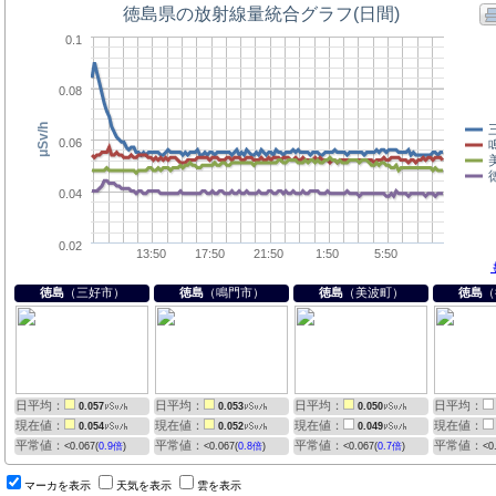
徳島
（三好市）
徳島
（鳴門市）
徳島
（美波町）
徳島
（
日平均：
日平均：
日平均：
日平均：
0.057
0.053
0.050
現在値：
現在値：
現在値：
現在値：
0.054
0.052
0.049
平常値：
平常値：
平常値：
平常値：
<0.067(
0.9倍
)
<0.067(
0.8倍
)
<0.067(
0.7倍
)
<0
マーカを表示
天気を表示
雲を表示