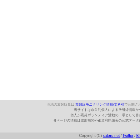
各地の放射線量は
放射線モニタリング情報/文科省
で公開さ
当サイトは非営利個人による放射線情報サ
個人が震災ボランティア活動の一環として作
各ページの情報は政府機関や都道府県発表の公式データ
Copyright (C)
satoru.net
/
Twitter
/
B