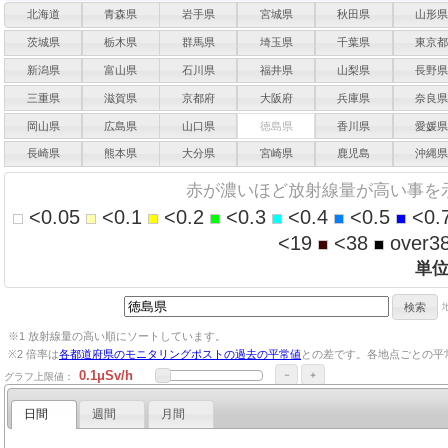
北海道
青森県
岩手県
宮城県
秋田県
山形
茨城県
栃木県
群馬県
埼玉県
千葉県
東京
新潟県
富山県
石川県
福井県
山梨県
長野
三重県
滋賀県
京都府
大阪府
兵庫県
奈良
岡山県
広島県
山口県
徳島県
香川県
愛媛
長崎県
熊本県
大分県
宮崎県
鹿児島
沖縄
赤が濃いほど放射線量が高い事を
<0.05
<0.1
<0.2
<0.3
<0.4
<0.5
<0.
<19
<38
over3
単
※1 放射線量の高い順にソートしています。
※2 倍率は
各都道府県のモニタリングポストの過去の平常値
との差です。各地点ごとの平
－
＋
グラフ上限値：
日間
週間
月間