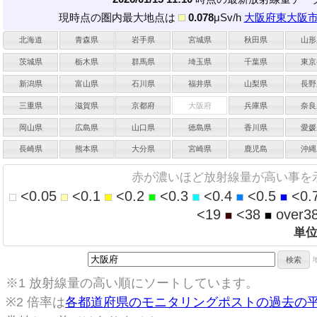
現時点の圏内最大地点は
0.078
μSv/h
大阪府東大阪
北海道
青森県
岩手県
宮城県
秋田県
山形
茨城県
栃木県
群馬県
埼玉県
千葉県
東京
新潟県
富山県
石川県
福井県
山梨県
長野
三重県
滋賀県
京都府
大阪府
兵庫県
奈良
岡山県
広島県
山口県
徳島県
香川県
愛媛
長崎県
熊本県
大分県
宮崎県
鹿児島
沖縄
赤が濃いほど放射線量が高い事を
<0.05
<0.1
<0.2
<0.3
<0.4
<0.5
<0.
<19
<38
over3
単
※1 放射線量の高い順にソートしています。
※2 倍率は
各都道府県のモニタリングポストの過去の