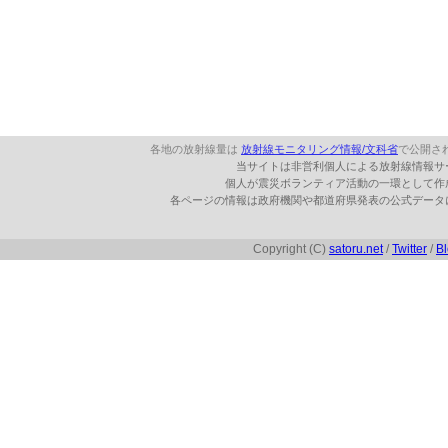
各地の放射線量は
放射線モニタリング情報/文科省
で公開さ
当サイトは非営利個人による放射線情報サ
個人が震災ボランティア活動の一環として作
各ページの情報は政府機関や都道府県発表の公式データ
Copyright (C)
satoru.net
/
Twitter
/
B