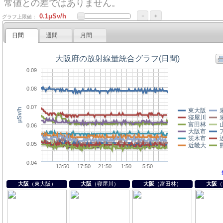
常値との差ではありません。
－
＋
グラフ上限値：
日間
週間
月間
大阪
（東大阪）
大阪
（寝屋川）
大阪
（富田林）
大阪
（