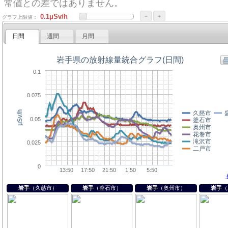
常値との差ではありません。
－
＋
グラフ上限値：
日間
週間
月間
岩手
（久慈市）
岩手
（釜石市）
岩手
（奥州市）
岩手
（