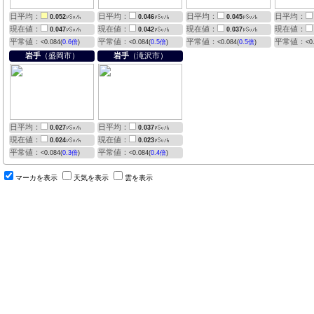
日平均：
日平均：
日平均：
日平均：
0.052
0.046
0.045
現在値：
現在値：
現在値：
現在値：
0.047
0.042
0.037
平常値：
平常値：
平常値：
平常値：
<0.084(
0.6倍
)
<0.084(
0.5倍
)
<0.084(
0.5倍
)
<0
岩手
（盛岡市）
岩手
（滝沢市）
日平均：
日平均：
0.027
0.037
現在値：
現在値：
0.024
0.023
平常値：
平常値：
<0.084(
0.3倍
)
<0.084(
0.4倍
)
マーカを表示
天気を表示
雲を表示