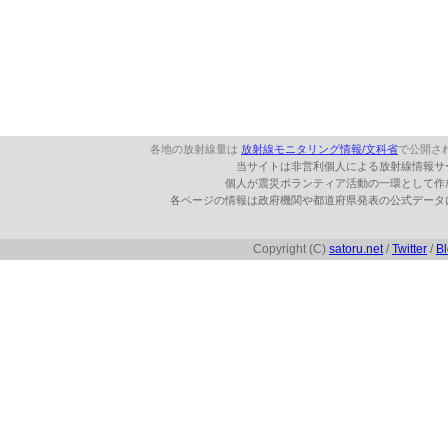
各地の放射線量は
放射線モニタリング情報/文科省
で公開さ
当サイトは非営利個人による放射線情報サ
個人が震災ボランティア活動の一環として作
各ページの情報は政府機関や都道府県発表の公式データ
Copyright (C)
satoru.net
/
Twitter
/
B