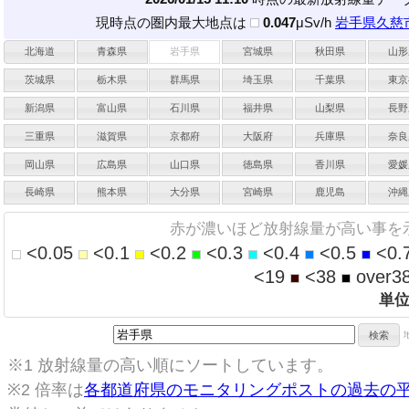
現時点の圏内最大地点は
0.047
μSv/h
岩手県久慈
北海道
青森県
岩手県
宮城県
秋田県
山形
茨城県
栃木県
群馬県
埼玉県
千葉県
東京
新潟県
富山県
石川県
福井県
山梨県
長野
三重県
滋賀県
京都府
大阪府
兵庫県
奈良
岡山県
広島県
山口県
徳島県
香川県
愛媛
長崎県
熊本県
大分県
宮崎県
鹿児島
沖縄
赤が濃いほど放射線量が高い事を
<0.05
<0.1
<0.2
<0.3
<0.4
<0.5
<0.
<19
<38
over3
単
※1 放射線量の高い順にソートしています。
※2 倍率は
各都道府県のモニタリングポストの過去の