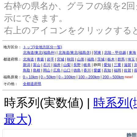
右枠の県名か、グラフの線を2
示にできます。
右上のアイコンをクリックする
地方区分：
トップ(全地方区分一覧)
北海道/東北(福島外)
|
北海道/東北(福島含)
|
関東
|
北陸・甲信越
|
東海
都道府県：
北海道
|
青森
|
岩手
|
宮城
|
秋田
|
山形
|
福島
|
茨城
|
栃木
|
群馬
|
埼玉
新潟
|
富山
|
石川
|
福井
|
山梨
|
長野
|
岐阜
|
静岡
|
愛知
|
三重
|
滋賀
|
鳥取
|
島根
|
岡山
|
広島
|
山口
|
徳島
|
香川
|
愛媛
|
高知
|
福岡
|
佐賀
|
福島原発：
0～10km
|
0～50km
|
0～100km
|
100～200km
|
200～500km
new!
その他：
全都道府県
時系列(実数値)
|
時系列(
最大)
静岡