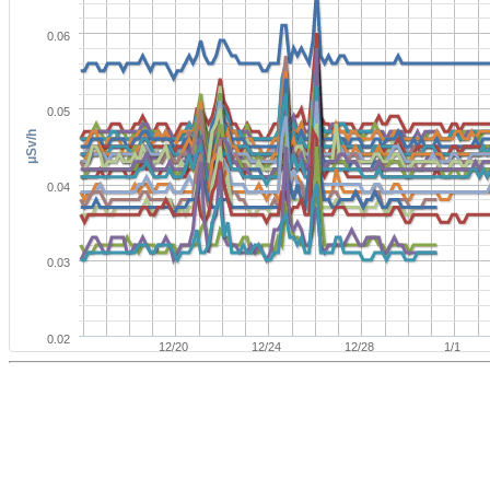
0.06
0.05
μSv/h
0.04
0.03
0.02
12/20
12/24
12/28
1/1