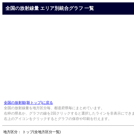
全国の放射線量 エリア別統合グラフ 一覧
全国の放射能(新トップ)に戻る
全国の放射線量を地方区分毎、都道府県毎にまとめています。
右枠の県名か、グラフの線を2回クリックすると選択したラインを非表示にでき
右上のアイコンをクリックするとグラフの保存や印刷を行えます。
地方区分：
トップ(全地方区分一覧)