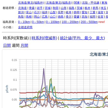
北海道/東北(福島外)
|
北海道/東北(福島含)
|
関東
|
北陸・甲信越
|
東海
都道府県：
北海道
|
青森
|
岩手
|
宮城
|
秋田
|
山形
|
福島
|
茨城
|
栃木
|
群馬
|
埼玉
新潟
|
富山
|
石川
|
福井
|
山梨
|
長野
|
岐阜
|
静岡
|
愛知
|
三重
|
滋賀
|
鳥取
|
島根
|
岡山
|
広島
|
山口
|
徳島
|
香川
|
愛媛
|
高知
|
福岡
|
佐賀
|
福島原発：
0～10km
|
0～50km
|
0～100km
|
100～200km
|
200～500km
new!
その他：
全都道府県
時系列(実数値)
|
時系列(増減率)
|
統計値(平均、最少、最大)
日間
週間
月間
北海道/東
0.15
0.125
0.1
μSv/h
0.075
0.05