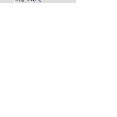
平常値：
<0.069(
0.7倍
)