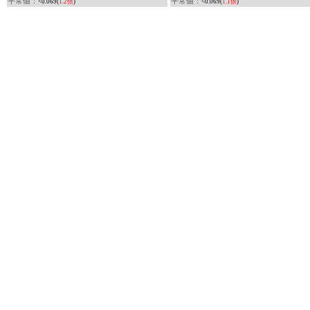
平常値：
平常値：
<0.069(
1.2倍
)
<0.069(
1.1倍
)