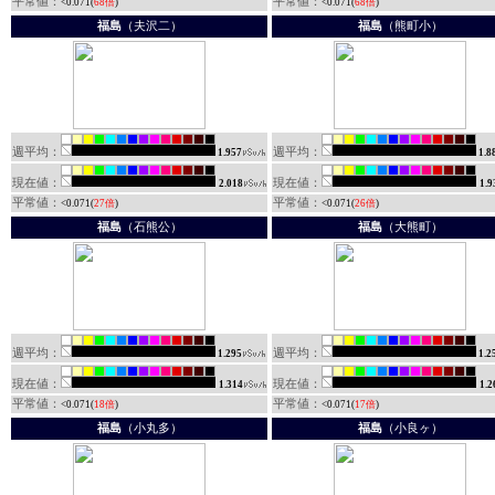
平常値：
平常値：
<0.071(
68倍
)
<0.071(
68倍
)
福島
（夫沢二）
福島
（熊町小）
週平均：
週平均：
1.957
1.8
現在値：
現在値：
2.018
1.9
平常値：
平常値：
<0.071(
27倍
)
<0.071(
26倍
)
福島
（石熊公）
福島
（大熊町）
週平均：
週平均：
1.295
1.2
現在値：
現在値：
1.314
1.2
平常値：
平常値：
<0.071(
18倍
)
<0.071(
17倍
)
福島
（小丸多）
福島
（小良ヶ）