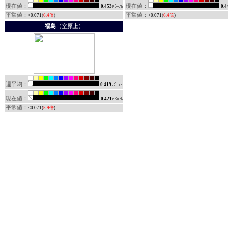
現在値：
現在値：
0.453
0.4
平常値：
平常値：
<0.071(
6.4倍
)
<0.071(
6.4倍
)
福島
（室原上）
週平均：
0.419
現在値：
0.421
平常値：
<0.071(
5.9倍
)