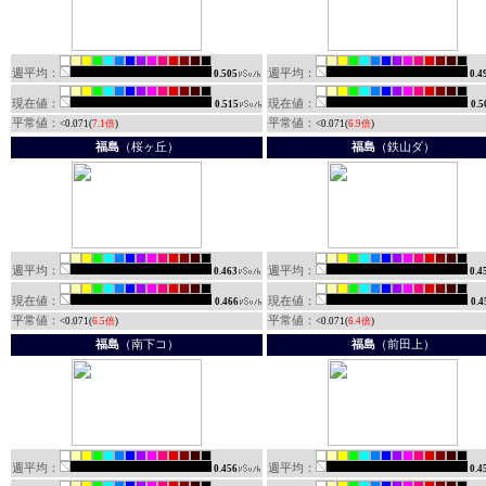
週平均：
週平均：
0.505
0.4
現在値：
現在値：
0.515
0.5
平常値：
平常値：
<0.071(
7.1倍
)
<0.071(
6.9倍
)
福島
（桜ヶ丘）
福島
（鉄山ダ）
週平均：
週平均：
0.463
0.4
現在値：
現在値：
0.466
0.4
平常値：
平常値：
<0.071(
6.5倍
)
<0.071(
6.4倍
)
福島
（南下コ）
福島
（前田上）
週平均：
週平均：
0.456
0.4