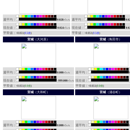
週平均：
週平均：
0.028
0.0
現在値：
現在値：
0.024
0.0
平常値：
平常値：
<0.051(
0.5倍
)
<0.051(
0.5倍
)
宮城
（大河原）
宮城
（角田市）
週平均：
週平均：
0.000
現在値：
現在値：
-999.000
平常値：
平常値：
<0.051(
0.0倍
)
<0.051(
0.0倍
)
宮城
（大和町）
宮城
（涌谷町）
週平均：
週平均：
0.000