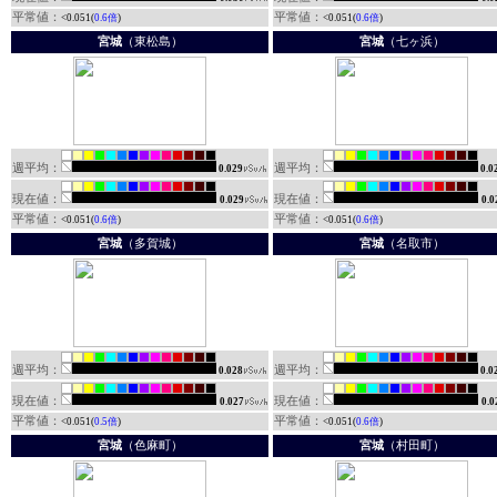
平常値：
平常値：
<0.051(
0.6倍
)
<0.051(
0.6倍
)
宮城
（東松島）
宮城
（七ヶ浜）
週平均：
週平均：
0.029
0.0
現在値：
現在値：
0.029
0.0
平常値：
平常値：
<0.051(
0.6倍
)
<0.051(
0.6倍
)
宮城
（多賀城）
宮城
（名取市）
週平均：
週平均：
0.028
0.0
現在値：
現在値：
0.027
0.0
平常値：
平常値：
<0.051(
0.5倍
)
<0.051(
0.6倍
)
宮城
（色麻町）
宮城
（村田町）