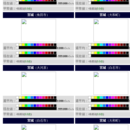
現在値：
現在値：
-999.000
平常値：
平常値：
<0.051(
0.0倍
)
<0.051(
0.0倍
)
宮城
（角田市）
宮城
（大和町）
週平均：
週平均：
0.000
現在値：
現在値：
-999.000
平常値：
平常値：
<0.051(
0.0倍
)
<0.051(
0.0倍
)
宮城
（大河原）
宮城
（白石市）
週平均：
週平均：
0.000
現在値：
現在値：
-999.000
平常値：
平常値：
<0.051(
0.0倍
)
<0.051(
0.0倍
)
宮城
（白石市）
宮城
（大和町）