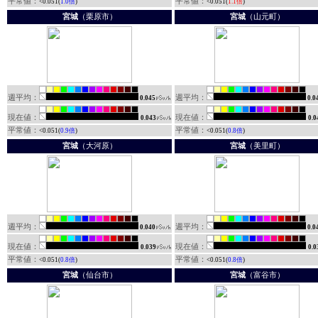
平常値：
平常値：
<0.051(
1.0倍
)
<0.051(
1.1倍
)
宮城
（栗原市）
宮城
（山元町）
週平均：
週平均：
0.045
0.0
現在値：
現在値：
0.043
0.0
平常値：
平常値：
<0.051(
0.9倍
)
<0.051(
0.8倍
)
宮城
（大河原）
宮城
（美里町）
週平均：
週平均：
0.040
0.0
現在値：
現在値：
0.039
0.0
平常値：
平常値：
<0.051(
0.8倍
)
<0.051(
0.8倍
)
宮城
（仙台市）
宮城
（富谷市）