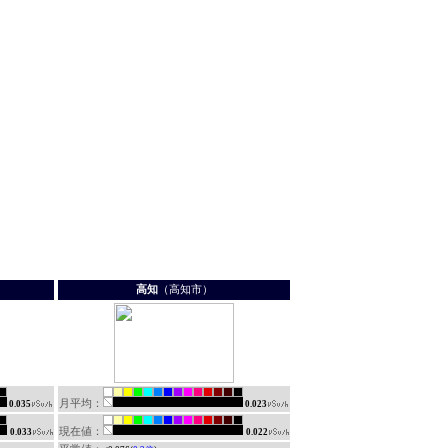
高知
（高知市）
月平均：
0.035
0.023
現在値：
0.033
0.022