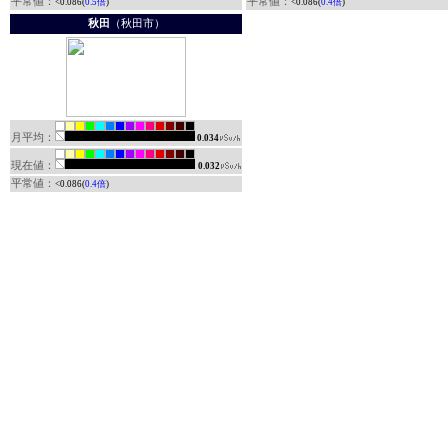
平常値：
平常値：
<0.086(
0.5倍
)
<0.086(
0.4倍
)
秋田
（秋田市）
月平均：
0.034
現在値：
0.032
平常値：
<0.086(
0.4倍
)