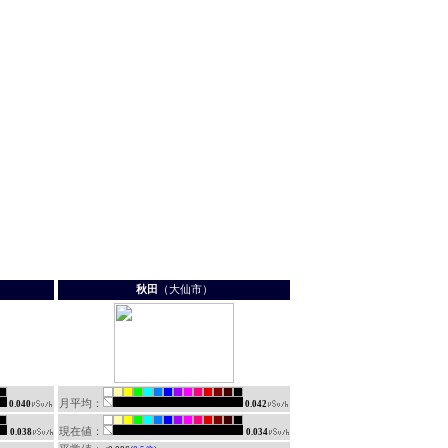
秋田
（大仙市）
月平均：
0.040
0.042
現在値：
0.038
0.034