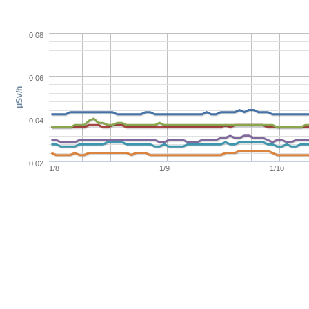
0.08
0.06
μSv/h
0.04
0.02
1/8
1/9
1/10