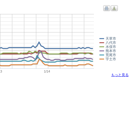
天草市
八代市
水俣市
熊本市
荒尾市
宇土市
13
1/14
もっと見る